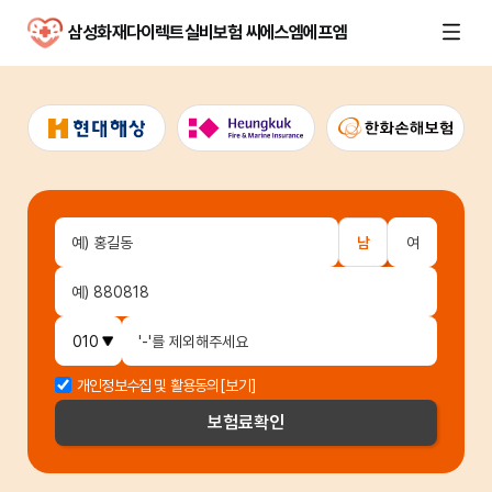
삼성화재다이렉트실비보험 씨에스엠에프엠
남
여
개인정보수집 및 활용동의
[보기]
보험료
확인