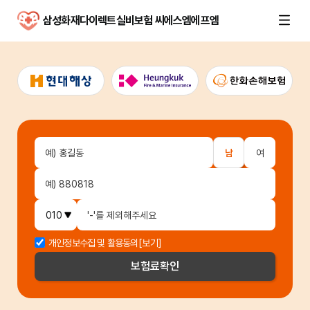
삼성화재다이렉트실비보험 씨에스엠에프엠
남
여
개인정보수집 및 활용동의
[보기]
보험료
확인