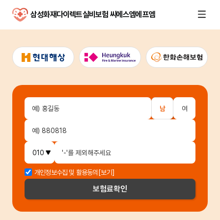
삼성화재다이렉트실비보험 씨에스엠에프엠
남
여
개인정보수집 및 활용동의
[보기]
보험료
확인