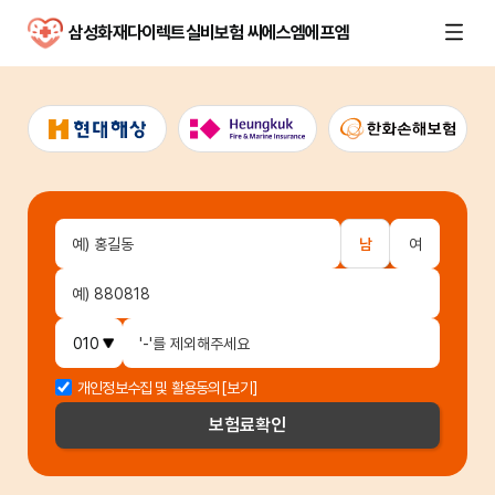
삼성화재다이렉트실비보험 씨에스엠에프엠
남
여
개인정보수집 및 활용동의
[보기]
보험료
확인